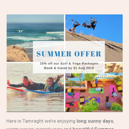
Here in Tamraght we’re enjoying
long sunny days
,