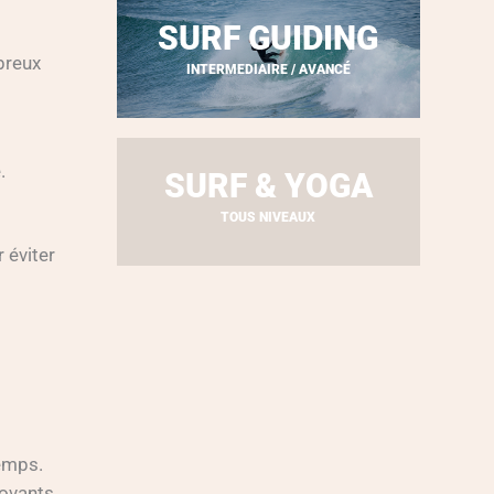
SURF GUIDING
breux
INTERMEDIAIRE / AVANCÉ
.
SURF & YOGA
TOUS NIVEAUX
 éviter
temps.
novants