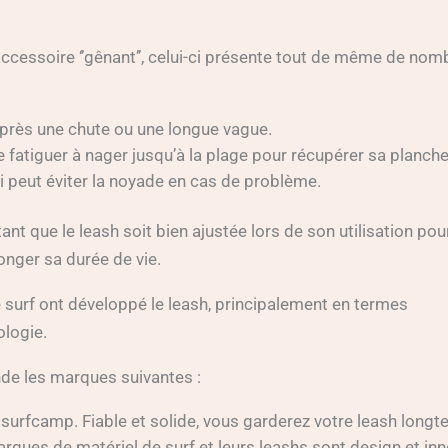
cessoire ‘’gênant’’, celui-ci présente tout de même de nom
 après une chute ou une longue vague.
se fatiguer à nager jusqu’à la plage pour récupérer sa planche
ui peut éviter la noyade en cas de problème.
t que le leash soit bien ajustée lors de son utilisation pour
onger sa durée de vie.
 surf ont développé le leash, principalement en termes
ologie.
de les marques suivantes :
 surfcamp. Fiable et solide, vous garderez votre leash long
arques de matériel de surf et leurs leashs sont design et in