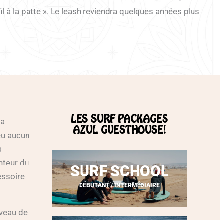
il à la patte ». Le leash reviendra quelques années plus
LES SURF PACKAGES
la
AZUL GUESTHOUSE!
eu aucun
s
enteur du
SURF SCHOOL
essoire
DÉBUTANT / INTERMÉDIAIRE
iveau de