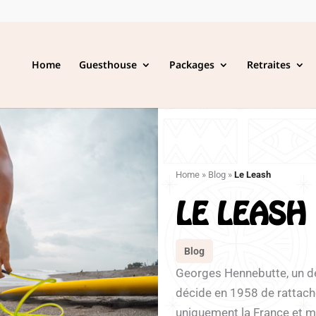
Home
Guesthouse
Packages
Retraites
Home
»
Blog
»
Le Leash
LE LEASH
Blog
Georges Hennebutte, un de
décide en 1958 de rattache
uniquement la France et m