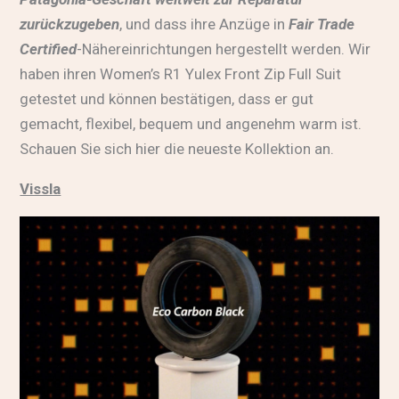
zurückzugeben
, und dass ihre Anzüge in
Fair Trade
Certified
-Nähereinrichtungen hergestellt werden. Wir
haben ihren Women’s R1 Yulex Front Zip Full Suit
getestet und können bestätigen, dass er gut
gemacht, flexibel, bequem und angenehm warm ist.
Schauen Sie sich hier die neueste Kollektion an
.
Vissla