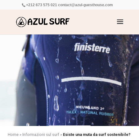
+212 673 575 021
contact@azul-guesthouse.com
Home
»
Informazioni sul surf
»
Esiste una muta da surf sostenibile?