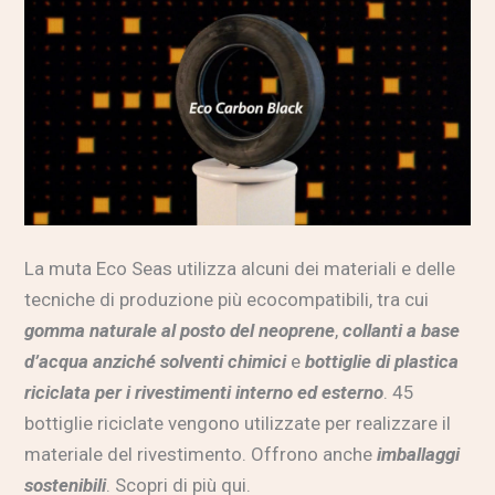
La muta Eco Seas utilizza alcuni dei materiali e delle
tecniche di produzione più ecocompatibili, tra cui
gomma naturale al posto del neoprene
,
collanti a base
d’acqua anziché solventi chimici
e
bottiglie di plastica
riciclata per i rivestimenti interno ed esterno
. 45
bottiglie riciclate vengono utilizzate per realizzare il
materiale del rivestimento. Offrono anche
imballaggi
sostenibili
.
Scopri di più qui
.