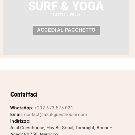
SURF & YOGA
TUTTI I LIVELLI
ACCEDI AL PACCHETTO
Contattaci
WhatsApp:
+212 673 575 021
Email:
contact@azul-guesthouse.com
Indirizzo:
Azul Guesthouse, Hay Ait Soual, Tamraght, Aourir –
Agadir 80750, Marocco