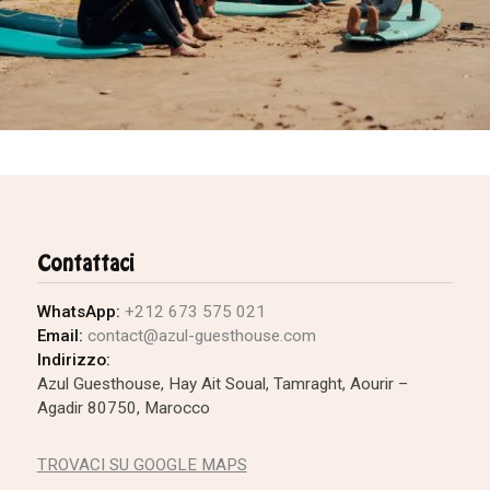
Contattaci
WhatsApp:
+212 673 575 021
Email:
contact@azul-guesthouse.com
Indirizzo:
Azul Guesthouse, Hay Ait Soual, Tamraght, Aourir –
Agadir 80750, Marocco
TROVACI SU GOOGLE MAPS