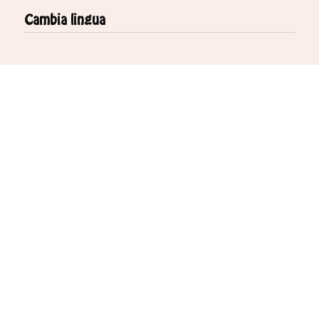
Cambia lingua
Link Rapidi
Scopri Azul Guesthouse
Pacchetti Surf & Yoga
Opzioni di Alloggio
Chi Siamo
Domande Frequenti
Termini e Condizioni
Contattaci
PRENOTA ORA