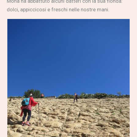
Moha ha abbattuto alcuni datteri con la sua fionda:
dolci, appiccicosi e freschi nelle nostre mani.