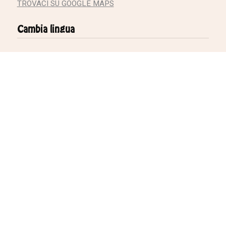
TROVACI SU GOOGLE MAPS
Cambia lingua
Link Rapidi
Scopri Azul Guesthouse
Pacchetti Surf & Yoga
Opzioni di Alloggio
Chi Siamo
Domande Frequenti
Termini e Condizioni
Contattaci
PRENOTA ORA