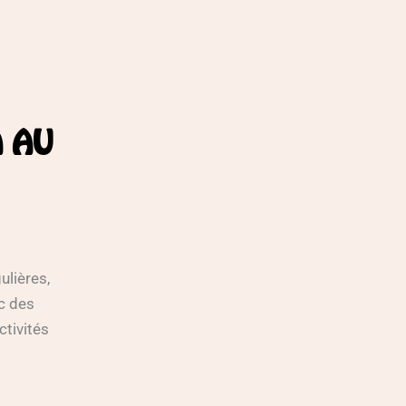
A AU
ulières,
c des
ctivités