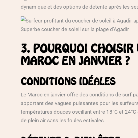
dynamique et des options de détente après les se
Superbe coucher de soleil sur la plage d’Agadir
3. POURQUOI CHOISIR
MAROC EN JANVIER ?
CONDITIONS IDÉALES
Le Maroc en janvier offre des conditions de surf pa
apportant des vagues puissantes pour les surfeur
températures douces oscillant entre 18°C et 24°C en
de plein air sans les foules estivales.