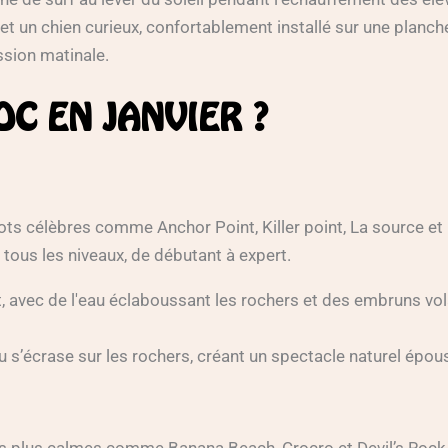
et un chien curieux, confortablement installé sur une planche
ssion matinale.
OC EN JANVIER ?
ots célèbres comme Anchor Point, Killer point, La source e
 tous les niveaux, de débutant à expert.
u s’écrase sur les rochers, créant un spectacle naturel épou
 plus calmes comme Banana Beach, Crocro et Devil’s Rock,