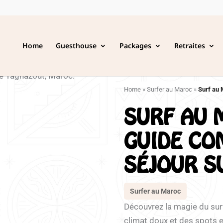
Home
Guesthouse
Packages
Retraites
Home
»
Surfer au Maroc
»
Surf au 
SURF AU 
GUIDE CO
SÉJOUR S
Surfer au Maroc
Découvrez la magie du surf
climat doux et des spots