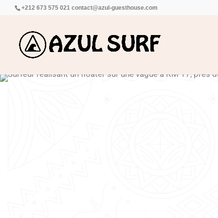
+212 673 575 021
contact@azul-guesthouse.com