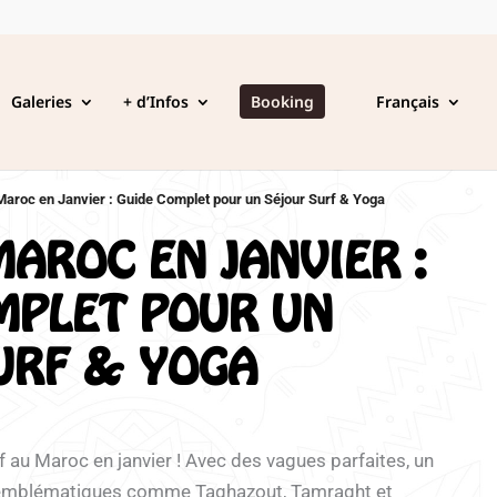
Galeries
+ d’Infos
Booking
Français
Maroc en Janvier : Guide Complet pour un Séjour Surf & Yoga
MAROC EN JANVIER :
MPLET POUR UN
URF & YOGA
 au Maroc en janvier ! Avec des vagues parfaites, un
 emblématiques comme Taghazout, Tamraght et