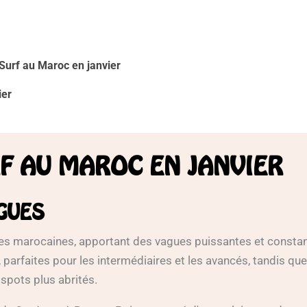
Surf au Maroc en janvier
ier
RF AU MAROC EN JANVIER
GUES
 côtes marocaines, apportant des vagues puissantes et consta
arfaites pour les intermédiaires et les avancés, tandis que
spots plus abrités.