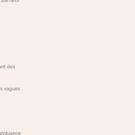
ant des
e ambiance