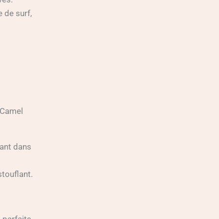
 de surf,
t Camel
stouflant.
 parfaits