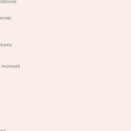
nvier.
atures
t