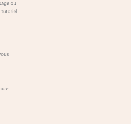
isage ou
tutoriel
 vous
ous-