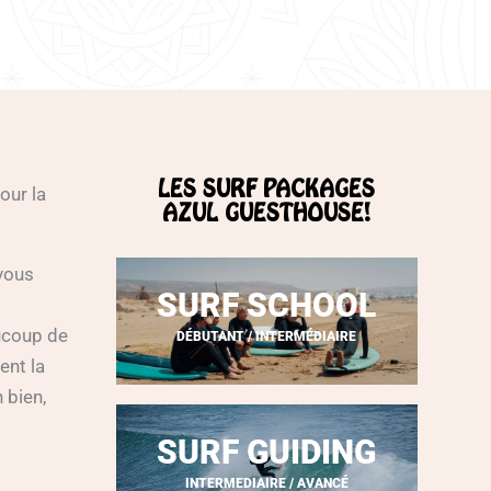
LES SURF PACKAGES
our la
AZUL GUESTHOUSE!
 vous
SURF SCHOOL
aucoup de
DÉBUTANT / INTERMÉDIAIRE
ent la
 bien,
SURF GUIDING
INTERMEDIAIRE / AVANCÉ