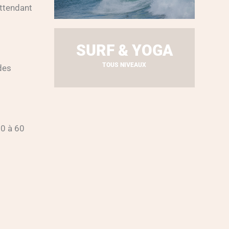
attendant
SURF & YOGA
TOUS NIVEAUX
des
30 à 60