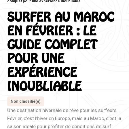
complet pour une expérience inoubliable
SURFER AU MAROC
EN FÉVRIER : LE
GUIDE COMPLET
POUR UNE
EXPÉRIENCE
INOUBLIABLE
Non classifié(e)
Une destination hivernale de rêve pour les surfeurs
Février, c’est l’hiver en Europe, mais au Maroc, c’est la
saison idéale pour profiter de conditions de surf