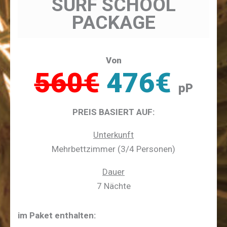
SURF SCHOOL
PACKAGE
Von
560€
476€
pP
PREIS BASIERT AUF:
Unterkunft
Mehrbettzimmer (3/4 Personen)
Dauer
7 Nächte
im Paket enthalten: