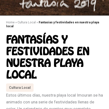
Home
»
Cultura Local
»
Fantasías y festividades en nuestra playa
local
FANTASÍAS Y
FESTIVIDADES EN
NUESTRA PLAYA
LOCAL
Cultura Local
Estos últimos días, nuestra playa local Imouran se ha
animado con una serie de festividades llenas de
color. Un calendario de eventos muy completo,